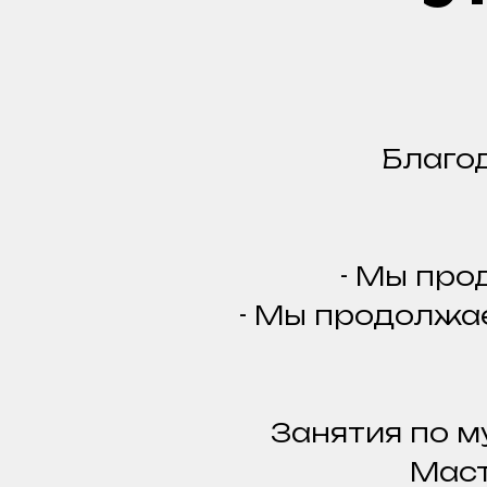
Благод
- Мы про
- Мы продолж
Занятия по м
Маст