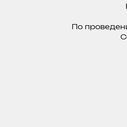
По проведени
С