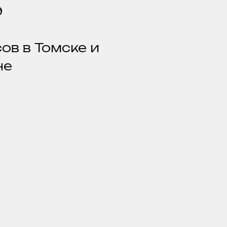
9
ов в Томске и
не