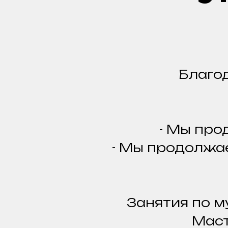
Благод
- Мы про
- Мы продолж
Занятия по м
Маст