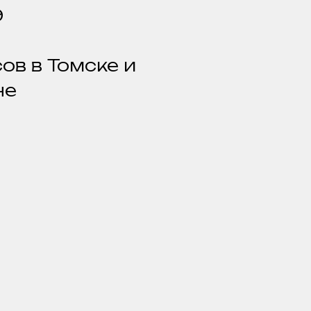
9
ов в Томске и
не