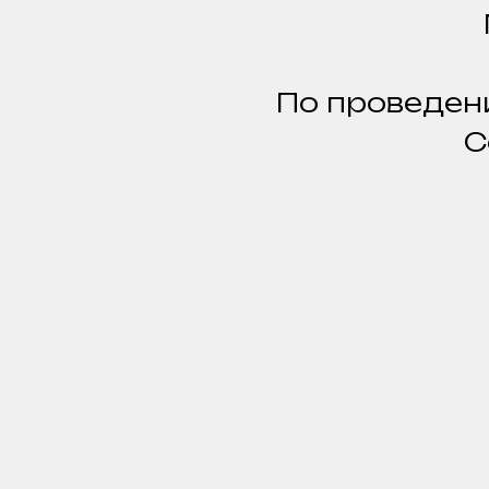
По проведени
С