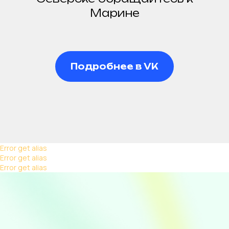
Марине
Подробнее в VK
Меню
Для бюро
Главная
Приглашаем к
Занятия
сотрудничеству
Мастер-классы
туристические бюро
День рождения
Error get alias
Заполнить форму→
Творческие каникулы
Error get alias
Контакты
Error get alias
Томск, Герцена 43б